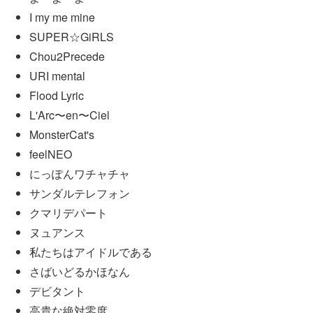
I my me mine
SUPER☆GiRLS
Chou2Precede
URI mental
Flood Lyric
L'Arc〜en〜Ciel
MonsterCat's
feelNEO
にっぽんワチャチャ
サンダルテレフォン
クマリデパート
ヌュアンス
私たちはアイドルである
さばいどるかほなん
デビタント
高貴な絶対零度