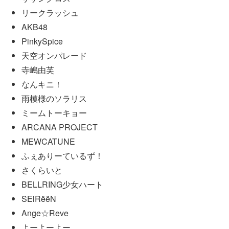
リークラッシュ
AKB48
PinkySpice
天空オンパレード
寺嶋由芙
なんキニ！
雨模様のソラリス
ミームトーキョー
ARCANA PROJECT
MEWCATUNE
ふぇありーているず！
さくらいと
BELLRING少女ハート
SEiRëëN
Ange☆Reve
よーよーよー