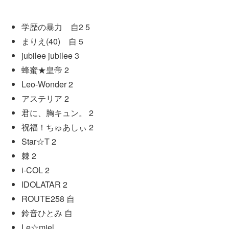
学歴の暴力 自2 5
まりえ(40) 自 5
jubilee jubilee 3
蜂蜜★皇帝 2
Leo-Wonder 2
アステリア 2
君に、胸キュン。 2
祝福！ちゅあしぃ 2
Star☆T 2
棘 2
i-COL 2
IDOLATAR 2
ROUTE258 自
鈴音ひとみ 自
Le☆miel