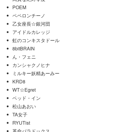
POEM
ペペロンチーノ
乙女座長☆銀河団
アイドルカレッジ
虹のコンキスタドール
8bitBRAIN
ん・フェニ
カンシャクノヒナ
ミルキー妖精あーみー
KRD8
WT☆Egret
ベッド・イン
松山あおい
TA女子
RYUTist
革命パラドックス