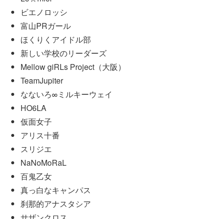
ビエノロッシ
富山PRガール
ほくりくアイドル部
新しい学校のリーダーズ
Mellow giRLs Project（大阪）
TeamJupiter
なないろ∞ミルキーウェイ
HO6LA
仮面女子
アリス十番
スリジエ
NaNoMoRaL
百鬼乙女
真っ白なキャンパス
刹那的アナスタシア
サザンクロス