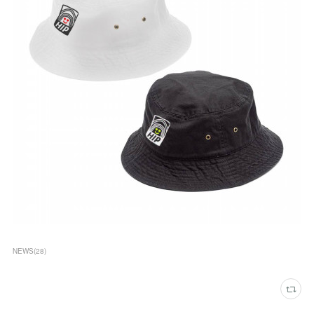
NEWS
(
28
)