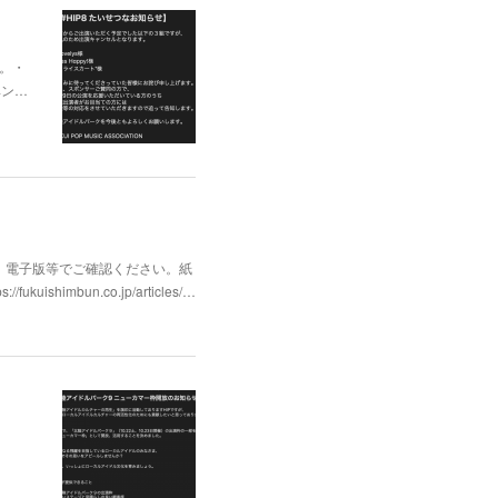
す。・
ベン…
、電子版等でご確認ください。紙
bun.co.jp/articles/…