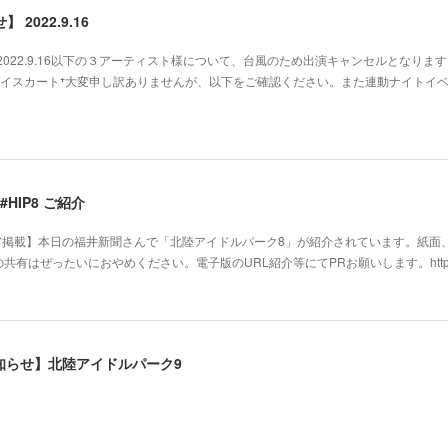
 2022.9.16
】 2022.9.16以下の３アーティスト様について、台風のため出演キャンセルとなりま
y!様・ミライスカート⁺大変申し訳ありませんが、以下をご確認ください。また連動ナイトイ
#HIP8 ご紹介
ア掲載】本日の福井新聞さんで「北陸アイドルパーク8」が紹介されています。紙面
ったいにおやめください。電子版のURL紹介等にてPRお願いします。https://fukuishim
知らせ】北陸アイドルパーク9